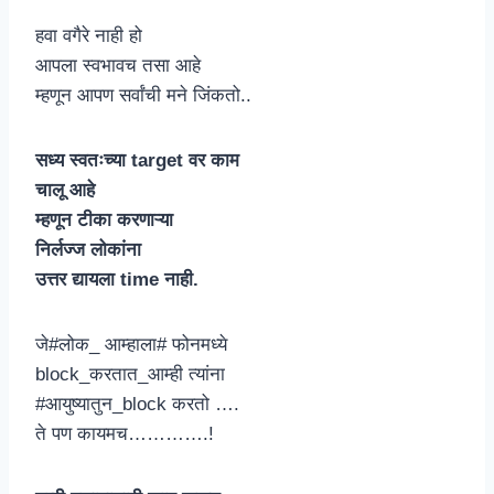
हवा वगैरे नाही हो
आपला स्वभावच तसा आहे
म्हणून आपण सर्वांची मने जिंकतो..
सध्य स्वतःच्या target वर काम
चालू आहे
म्हणून टीका करणाऱ्या
निर्लज्ज लोकांना
उत्तर द्यायला time नाही.
जे#लोक_ आम्हाला# फोनमध्ये
block_करतात_आम्ही त्यांना
#आयुष्यातुन_block करतो ….
ते पण कायमच………….!