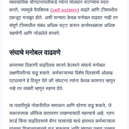
व्यावसायिक योगदानापलीकडे त्यांना मोलवान वाटण्यास मदत
करते, ज्यामुळे वैयक्तिक (
self-esteem
) वाढते आणि टीममधील
एकजूट मजबूत होते. अशी मान्यता केवळ मनोबल वाढवत नाही तर
संपूर्ण टीममधील संबंध अधिक घट्ट करून कार्यस्थळाला अधिक
सहयोगी आणि जोडलेले बनवते.
संघाचे मनोबल वाढवणे
कामाच्या ठिकाणी वाढदिवस साजरे केल्याने संघाचे मनोबल
लक्षणीयरीत्या वाढू शकते. कर्मचाऱ्याच्या विशेष दिवसाची ओळख
पटवल्याने हे दिसून येते की संघटना त्यांना केवळ कामगार म्हणून
नव्हे तर व्यक्ती म्हणून महत्त्व देते.
या पावतीमुळे नोकरीतील समाधान आणि प्रेरणा वाढू शकते, जे
सकारात्मक ऑफिस वातावरण राखण्यासाठी महत्त्वाचे आहे. ग्रुप
कार्ड किंवा वाढदिवसाचे बॅनर यासारखे साधे हावभाव कर्मचाऱ्याला
मान्यता मिळाल्यासारखे वाटू शकतात आणि संघाचा एकूण उत्साह