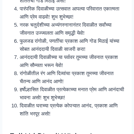
शांततेची गोड मिठाई असो!
पारंपरिक दिवाळीच्या उत्सवात आपल्या परिवारात एकात्मता
आणि प्रेम वाढवो! शुभ शुभेच्छा!
नरक चतुर्दशीच्या अभ्यंगस्नानानंतर दिवाळीत सर्वांच्या
जीवनात उज्ज्वलता आणि समृद्धी येवो!
फुलजड रांगोळी, पणतींचा प्रकाश आणि गोड मिठाई यांच्या
सोबत आनंददायी दिवाळी साजरी करा!
आनंददायी दिवाळीच्या या पर्वावर तुमच्या जीवनात प्रकाश
आणि सौम्यता भरून येवो!
रांगोळीतील रंग आणि दिव्यांचा प्रकाश तुमच्या जीवनात
चैतन्य आणि आनंद आणो!
हर्षोल्हासित दिवाळीत प्रत्येकाच्या मनात प्रेम आणि आनंदाची
भावना असो! शुभ शुभेच्छा!
दिवाळीत घराच्या प्रत्येक कोपऱ्यात आनंद, प्रकाश आणि
शांति भरपूर असो!