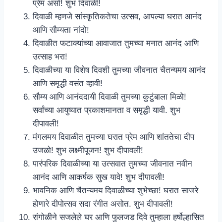
प्रेम असो! शुभ दिवाळी!
दिवाळी म्हणजे सांस्कृतिकतेचा उत्सव, आपल्या घरात आनंद
आणि सौम्यता नांदो!
दिवाळीत फटाक्यांच्या आवाजात तुमच्या मनात आनंद आणि
उत्साह भरा!
दिवाळीच्या या विशेष दिवशी तुमच्या जीवनात चैतन्यमय आनंद
आणि समृद्धी वसंत व्हावी!
सौम्य आणि आनंददायी दिवाळी तुमच्या कुटुंबाला मिळो!
सर्वांच्या आयुष्यात प्रकाशमानता व समृद्धी यावी. शुभ
दीपावली!
मंगलमय दिवाळीत तुमच्या घरात प्रेम आणि शांततेचा दीप
उजळो! शुभ लक्ष्मीपूजन! शुभ दीपावली!
पारंपरिक दिवाळीच्या या उत्सवात तुमच्या जीवनात नवीन
आनंद आणि आकर्षक सुख यावे! शुभ दीपावली!
भावनिक आणि चैतन्यमय दिवाळीच्या शुभेच्छा! घरात साजरे
होणारे दीपोत्सव सदा रंगीत असोत. शुभ दीपावली!
रांगोळीने सजलेले घर आणि फुलजड दिवे तुम्हाला हर्षोल्हासित