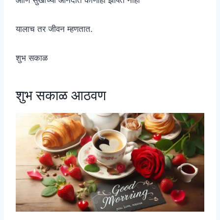
आणि सुखाच्या आनंदात कोणीही झोपत नाही
यालाच तर जीवन म्हणतात.
शुभ सकाळ
शुभ सकाळ आठवण