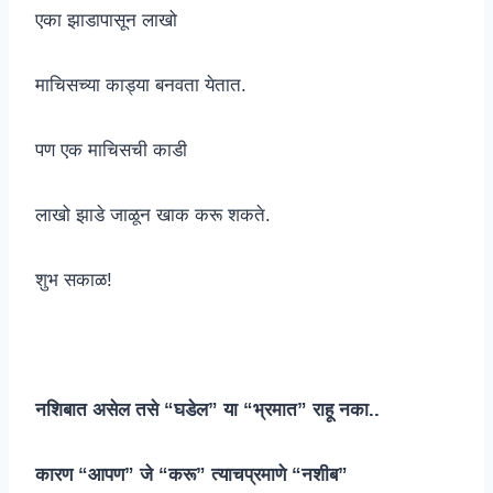
एका झाडापासून लाखो
माचिसच्या काड्या बनवता येतात.
पण एक माचिसची काडी
लाखो झाडे जाळून खाक करू शकते.
शुभ सकाळ!
नशिबात असेल तसे “घडेल” या “भ्रमात” राहू नका..
कारण “आपण” जे “करू” त्याचप्रमाणे “नशीब”