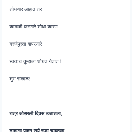
शोधणार आहात तर
काळजी करणारे शोधा कारण
गरजेपुरता वापरणारे
स्वतःच तुम्हाला शोधत येतात !
शुभ सकाळ!
रात्र ओसरली दिवस उजाडला,
तुम्हाला पाहून सूर्य सुद्धा चमकला,