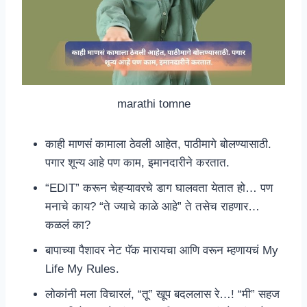
marathi tomne
काही माणसं कामाला ठेवली आहेत, पाठीमागे बोलण्यासाठी.
पगार शून्य आहे पण काम, इमानदारीने करतात.
“EDIT” करून चेहऱ्यावरचे डाग घालवता येतात हो… पण
मनाचे काय? “ते ज्याचे काळे आहे” ते तसेच राहणार…
कळलं का?
बापाच्या पैशावर नेट पॅक मारायचा आणि वरून म्हणायचं My
Life My Rules.
लोकांनी मला विचारलं, “तू” खूप बदललास रे…! “मी” सहज