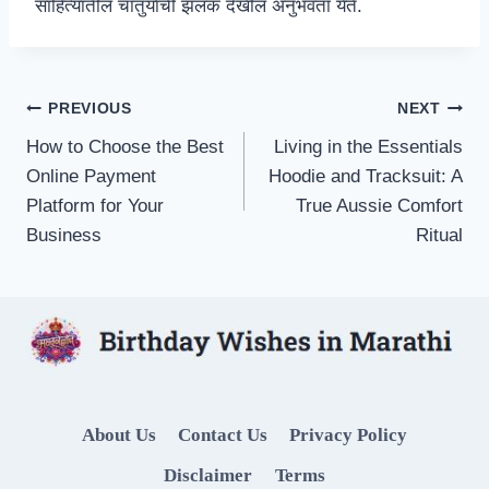
साहित्यातील चातुर्याची झलक देखील अनुभवता येते.
Post
PREVIOUS
NEXT
How to Choose the Best
Living in the Essentials
navigation
Online Payment
Hoodie and Tracksuit: A
Platform for Your
True Aussie Comfort
Business
Ritual
About Us
Contact Us
Privacy Policy
Disclaimer
Terms