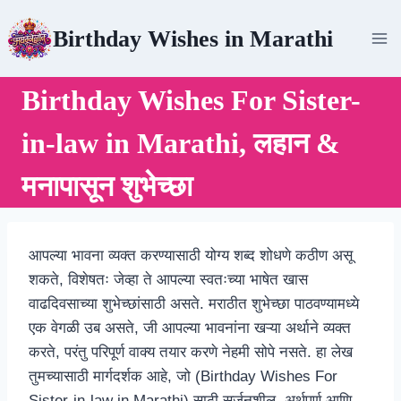
Skip
Birthday Wishes in Marathi
to
content
Birthday Wishes For Sister-
in-law in Marathi, लहान &
मनापासून शुभेच्छा
आपल्या भावना व्यक्त करण्यासाठी योग्य शब्द शोधणे कठीण असू
शकते, विशेषतः जेव्हा ते आपल्या स्वतःच्या भाषेत खास
वाढदिवसाच्या शुभेच्छांसाठी असते. मराठीत शुभेच्छा पाठवण्यामध्ये
एक वेगळी उब असते, जी आपल्या भावनांना खऱ्या अर्थाने व्यक्त
करते, परंतु परिपूर्ण वाक्य तयार करणे नेहमी सोपे नसते. हा लेख
तुमच्यासाठी मार्गदर्शक आहे, जो (Birthday Wishes For
Sister-in-law in Marathi) साठी सर्जनशील, अर्थपूर्ण आणि