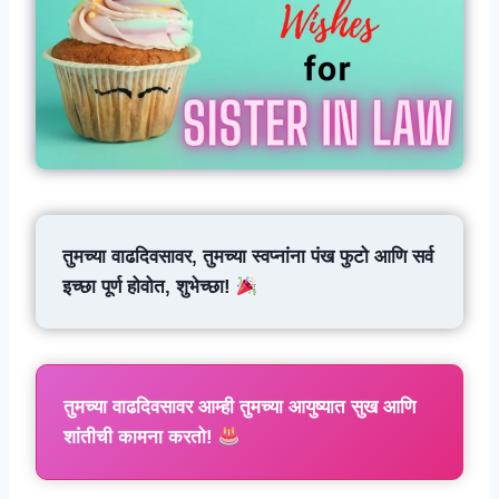
तुमच्या वाढदिवसावर, तुमच्या स्वप्नांना पंख फुटो आणि सर्व
इच्छा पूर्ण होवोत, शुभेच्छा!
तुमच्या वाढदिवसावर आम्ही तुमच्या आयुष्यात सुख आणि
शांतीची कामना करतो!