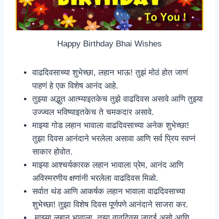
Happy Birthday Bhai Wishes
वाढदिवसाच्या शुभेच्छा, लहान भाऊ! तुझं मोठं होत जाणं
पाहणं हे एक विशेष आनंद आहे.
तुझ्या अद्भुत आत्म्याइतकेच तुझे वाढदिवस असावे आणि तुझ्या
उज्ज्वल भविष्याइतकेच ते चमकदार असावे.
माझ्या गोड लहान भावाला वाढदिवसाच्या अनेक शुभेच्छा!
तुझा दिवस आनंदाने भरलेला असावा आणि सर्व प्रिय स्वप्नं
साकार होवोत.
माझ्या आश्चर्यकारक लहान भावाला प्रेम, आनंद आणि
अविस्मरणीय क्षणांनी भरलेला वाढदिवस मिळो.
सर्वात थंड आणि आकर्षक लहान भावाला वाढदिवसाच्या
शुभेच्छा! तुझा विशेष दिवस पूर्णपणे आनंदाने साजरा कर.
माझ्या लहान भावाला, तुझा वाढदिवस जादुई असो आणि