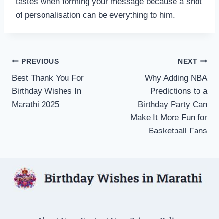
tastes when forming your message because a shot
of personalisation can be everything to him.
Post
PREVIOUS
NEXT
Best Thank You For
Why Adding NBA
navigation
Birthday Wishes In
Predictions to a
Marathi 2025
Birthday Party Can
Make It More Fun for
Basketball Fans