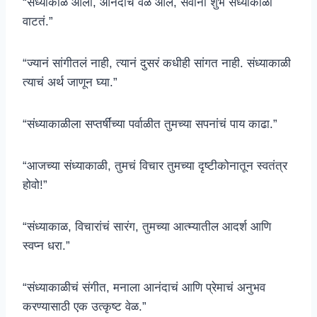
“संध्याकाळ आला, आनंदाचं वेळ आलं, सर्वांना शुभ संध्याकाळी
वाटतं.”
“ज्यानं सांगीतलं नाही, त्यानं दुसरं कधीही सांगत नाही. संध्याकाळी
त्याचं अर्थ जाणून घ्या.”
“संध्याकाळीला सप्तर्षींच्या पर्वाळीत तुमच्या सपनांचं पाय काढा.”
“आजच्या संध्याकाळी, तुमचं विचार तुमच्या दृष्टीकोनातून स्वतंत्र
होवो!”
“संध्याकाळ, विचारांचं सारंग, तुमच्या आत्म्यातील आदर्श आणि
स्वप्न धरा.”
“संध्याकाळीचं संगीत, मनाला आनंदाचं आणि प्रेमाचं अनुभव
करण्यासाठी एक उत्कृष्ट वेळ.”