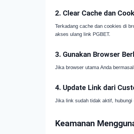
2. Clear Cache dan Coo
Terkadang cache dan cookies di br
akses ulang link PGBET.
3. Gunakan Browser Be
Jika browser utama Anda bermasala
4. Update Link dari Cus
Jika link sudah tidak aktif, hubun
Keamanan Mengguna