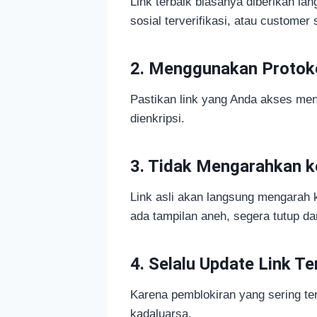
Link terbaik biasanya diberikan l
sosial terverifikasi, atau customer 
2. Menggunakan Proto
Pastikan link yang Anda akses me
dienkripsi.
3. Tidak Mengarahkan k
Link asli akan langsung mengarah 
ada tampilan aneh, segera tutup d
4. Selalu Update Link Te
Karena pemblokiran yang sering ter
kadaluarsa.