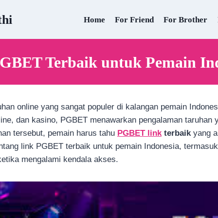
thi
Home
For Friend
For Brother
GBET Terbaik untuk Pemain In
han online yang sangat populer di kalangan pemain Indones
 online, dan kasino, PGBET menawarkan pengalaman taruhan
an tersebut, pemain harus tahu
PGBET link
terbaik
yang am
ang link PGBET terbaik untuk pemain Indonesia, termasuk 
 ketika mengalami kendala akses.