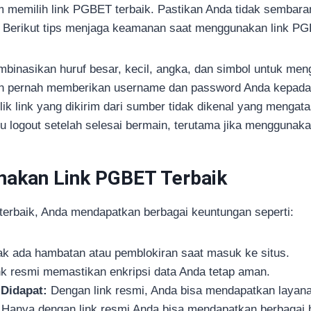
 memilih link PGBET terbaik. Pastikan Anda tidak sembara
ya. Berikut tips menjaga keamanan saat menggunakan link P
binasikan huruf besar, kecil, angka, dan simbol untuk men
 pernah memberikan username dan password Anda kepada p
ik link yang dikirim dari sumber tidak dikenal yang meng
u logout setelah selesai bermain, terutama jika menggunak
akan Link PGBET Terbaik
rbaik, Anda mendapatkan berbagai keuntungan seperti:
ak ada hambatan atau pemblokiran saat masuk ke situs.
k resmi memastikan enkripsi data Anda tetap aman.
Didapat:
Dengan link resmi, Anda bisa mendapatkan layana
Hanya dengan link resmi Anda bisa mendapatkan berbagai b