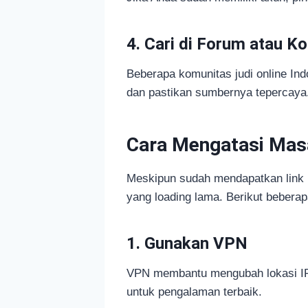
4. Cari di Forum atau K
Beberapa komunitas judi online Ind
dan pastikan sumbernya tepercaya
Cara Mengatasi Masa
Meskipun sudah mendapatkan link r
yang loading lama. Berikut beberap
1. Gunakan VPN
VPN membantu mengubah lokasi IP A
untuk pengalaman terbaik.