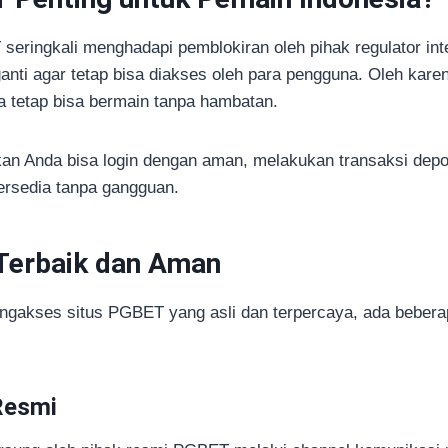
 seringkali menghadapi pemblokiran oleh pihak regulator int
anti agar tetap bisa diakses oleh para pengguna. Oleh kar
 tetap bisa bermain tanpa hambatan.
kan Anda bisa login dengan aman, melakukan transaksi depo
tersedia tanpa gangguan.
 Terbaik dan Aman
akses situs PGBET yang asli dan terpercaya, ada beberapa
Resmi