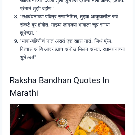
रक्षाबंधनाच्या दिवशी तुला शुभेच्छा देताना मला आनंद होतोय.
प्रेमाने तुझी बहीण.”
“रक्षाबंधनाच्या पवित्र सणानिमित्त, तुझ्या आयुष्यातील सर्व
संकटे दूर होवोत. माझ्या लाडक्या भावाला खूप साऱ्या
शुभेच्छा, “
“भावा-बहिणीचं नातं असतं एक खास नातं, जिथं प्रेम,
विश्वास आणि आदर ह्यांचं अनोखं मिलन असतं. रक्षाबंधनाच्या
शुभेच्छा!”
Raksha Bandhan Quotes In
Marathi