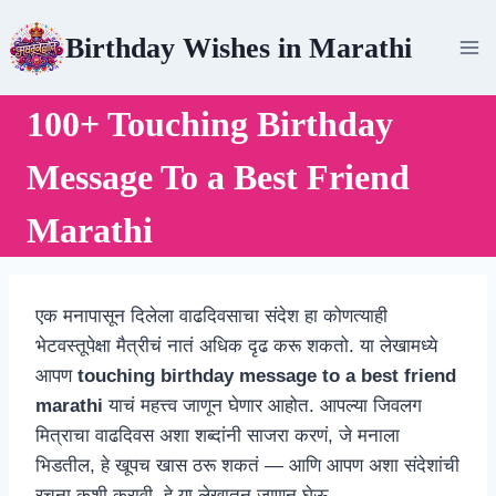
Skip
Birthday Wishes in Marathi
to
content
100+ Touching Birthday
Message To a Best Friend
Marathi
एक मनापासून दिलेला वाढदिवसाचा संदेश हा कोणत्याही
भेटवस्तूपेक्षा मैत्रीचं नातं अधिक दृढ करू शकतो. या लेखामध्ये
आपण
touching birthday message to a best friend
marathi
याचं महत्त्व जाणून घेणार आहोत. आपल्या जिवलग
मित्राचा वाढदिवस अशा शब्दांनी साजरा करणं, जे मनाला
भिडतील, हे खूपच खास ठरू शकतं — आणि आपण अशा संदेशांची
रचना कशी करावी, हे या लेखातून जाणून घेऊ.