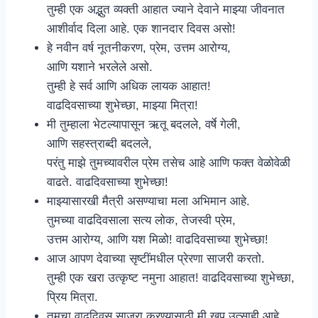
तुम्ही एक अद्भुत व्यक्ती आहात ज्याने देवाने माझ्या जीवनात
आशीर्वाद दिला आहे. एक शानदार दिवस असो!
हे नवीन वर्ष नूतनीकरण, प्रेम, उत्तम आरोग्य,
आणि यशाने भरलेले असो.
तुम्ही हे सर्व आणि अधिक लायक आहात!
वाढदिवसाच्या शुभेच्छा, माझ्या मित्रा!
मी तुम्हाला भेटल्यापासून ऋतू बदलले, वर्षे गेली,
आणि सहस्त्राब्दी बदलले,
परंतु माझे तुमच्यावरील प्रेम तसेच आहे आणि फक्त वेळोवेळी
वाढते. वाढदिवसाच्या शुभेच्छा!
माझ्यासारखी मैत्री असण्याचा मला अभिमान आहे.
तुमच्या वाढदिवसाला सत्य लोक, तेजस्वी प्रेम,
उत्तम आरोग्य, आणि यश मिळो! वाढदिवसाच्या शुभेच्छा!
आज आपण देवाच्या सृष्टींमधील प्रेरणा साजरी करतो.
तुम्ही एक खरा उत्कृष्ट नमुना आहात! वाढदिवसाच्या शुभेच्छा,
प्रिय मित्रा.
तुमचा वाढदिवस साजरा करण्यासाठी मी खूप उत्साही आहे,