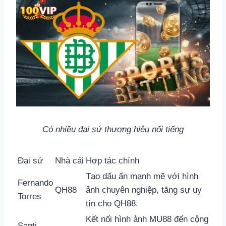
Có nhiều đại sứ thương hiệu nổi tiếng
Đại sứ
Nhà cái
Hợp tác chính
Tạo dấu ấn mạnh mẽ với hình
Fernando
QH88
ảnh chuyên nghiệp, tăng sự uy
Torres
tín cho QH88.
Kết nối hình ảnh MU88 đến cộng
Santi