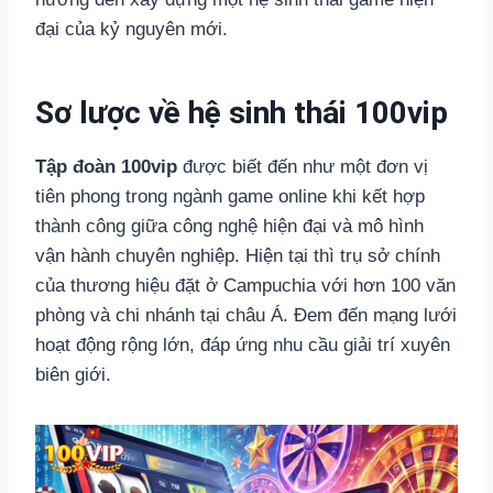
đại của kỷ nguyên mới.
Sơ lược về hệ sinh thái 100vip
Tập đoàn 100vip
được biết đến như một đơn vị
tiên phong trong ngành game online khi kết hợp
thành công giữa công nghệ hiện đại và mô hình
vận hành chuyên nghiệp. Hiện tại thì trụ sở chính
của thương hiệu đặt ở Campuchia với hơn 100 văn
phòng và chi nhánh tại châu Á. Đem đến mạng lưới
hoạt động rộng lớn, đáp ứng nhu cầu giải trí xuyên
biên giới.