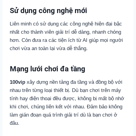
Sử dụng công nghệ mới
Liên minh có sử dụng các công nghệ hiện đại bậc
nhất cho thành viên giải trí dễ dàng, nhanh chóng
hơn. Còn đưa ra các tiện ích từ AI giúp mọi người
chơi vừa an toàn lại vừa dễ thắng.
Mạng lưới chơi đa tầng
100vip
xây dựng nền tảng đa tầng và đồng bộ với
nhau trên từng loại thiết bị. Dù bạn chơi trên máy
tính hay điện thoại đều được, không bị mất bộ nhớ
khi chơi, chúng liên kết với nhau. Đảm bảo không
làm gián đoạn quá trình giải trí dù là bạn chơi ở
đâu.