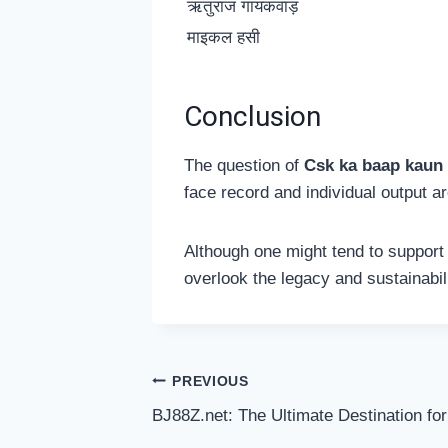
ऋतुराज गायकवाड़
माइकल हसी
Conclusion
The question of
Csk ka baap kaun
face record and individual output ar
Although one might tend to support
overlook the legacy and sustainabi
Post
PREVIOUS
BJ88Z.net: The Ultimate Destination fo
navigation