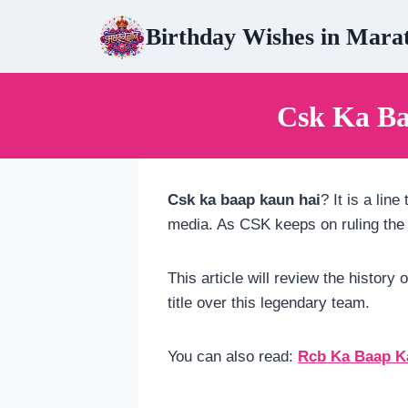
Skip
Birthday Wishes in Mara
to
content
Csk Ka Baa
Csk ka baap kaun hai
? It is a li
media. As CSK keeps on ruling the 
This article will review the history
title over this legendary team.
You can also read:
Rcb Ka Baap K