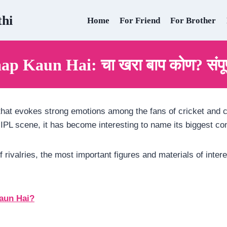
thi
Home
For Friend
For Brother
p Kaun Hai: चा खरा बाप कोण? संपूर्
ne that evokes strong emotions among the fans of cricket and 
IPL scene, it has become interesting to name its biggest co
 of rivalries, the most important figures and materials of int
aun Hai?