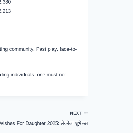
2,380
2,213
ting community. Past play, face-to-
ding individuals, one must not
NEXT
Wishes For Daughter 2025: लेकीला शुभेच्छा