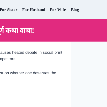
For Sister
For Husband
For Wife
Blog
ण कथा वाचा!
causes heated debate in social print
mpetitors.
erest on whether one deserves the