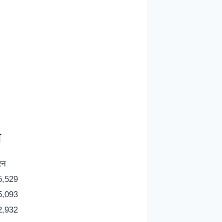
ी
रन
5,529
5,093
2,932