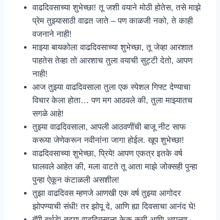
वाढदिवसाच्या शुभेच्छा! तू जशी वयाने मोठी होतेस, तसे माझे
प्रेम तुझ्यासाठी वाढत जाते – पण काळजी नको, ते काही
वजनाने नाही!
माझ्या बायकोला वाढदिवसाच्या शुभेच्छा, तू जेव्हा आरशात
पाहतेस तेव्हा तो आरशाच तुला वयाची सुट्टी देतो, आपण
नाही!
आज तुझ्या वाढदिवसाला तुला एक स्पेशल गिफ्ट देण्याचा
विचार केला होता… पण मग आठवले की, तुला माझ्यातच
सगळे आहे!
तुझ्या वाढदिवसाला, आपली आठवणींची बाजू नीट साफ
करूया जेणेकरून नवीनांना जागा होईल. खूप शुभेच्छा!
वाढदिवसाच्या शुभेच्छा, प्रिये! आपण एकत्र इतके वर्ष
घालवले आहेत की, मला वाटते तू आता माझे जोक्सही पुन्हा
पुन्हा ऐकून कंटाळली असशील!
तुझा वाढदिवस म्हणजे आणखी एक वर्ष तुझ्या आगोदर
झोपण्याची संधी! तर झोपू दे, आणि ह्या दिवसाचा आनंद घे!
हॅपी बर्थडे! तुझ्या वाढदिवसाला केक कमी आणि आपल्या