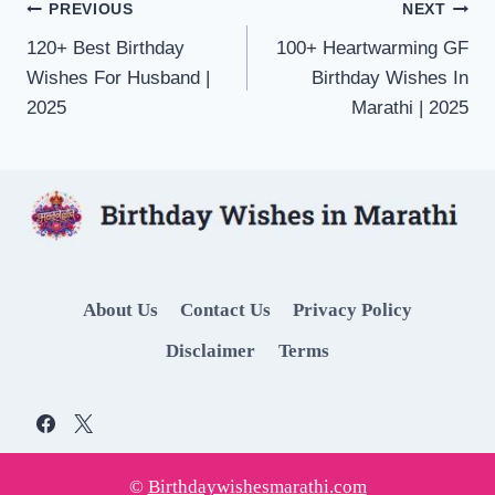
Post
PREVIOUS
NEXT
120+ Best Birthday
100+ Heartwarming GF
navigation
Wishes For Husband |
Birthday Wishes In
2025
Marathi | 2025
About Us
Contact Us
Privacy Policy
Disclaimer
Terms
©
Birthdaywishesmarathi.com