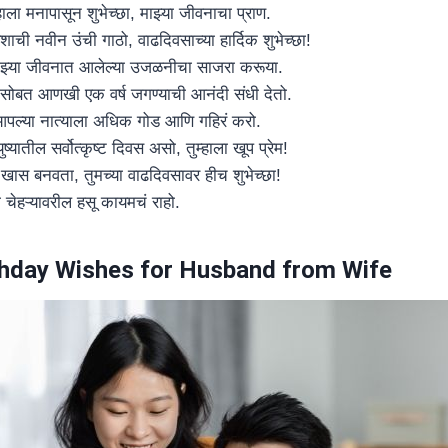
हाला मनापासून शुभेच्छा, माझ्या जीवनाचा प्राण.
यशाची नवीन उंची गाठो, वाढदिवसाच्या हार्दिक शुभेच्छा!
े माझ्या जीवनात आलेल्या उजळनीचा साजरा करूया.
यासोबत आणखी एक वर्ष जगण्याची आनंदी संधी देतो.
आपल्या नात्याला अधिक गोड आणि गहिरं करो.
यातील सर्वोत्कृष्ट दिवस असो, तुम्हाला खूप प्रेम!
ला खास बनवता, तुमच्या वाढदिवसावर हीच शुभेच्छा!
 चेहऱ्यावरील हसू कायमचं राहो.
hday Wishes for Husband from Wife