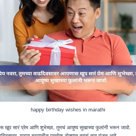
happy birthday wishes in marathi
 खूप सारं प्रेम आणि शुभेच्छा, तुमचं आयुष्य सुखाच्या फुलांनी भरून जावो.
वाढदिवसावर, माझ्या हृदयातील प्रत्येक ठोक्यात तुमचं नाव गुंजत आहे.