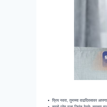
प्रिय नवरा, तुमच्या वाढदिवसावर आपणास
तुमचे प्रेम मला जिवंत ठेवते; तुमच्या 