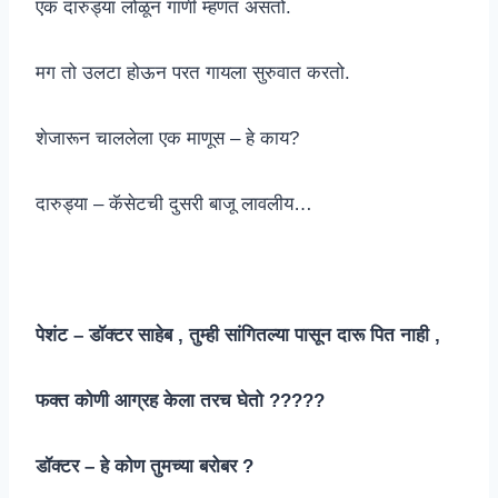
एक दारुड्या लोळून गाणी म्हणत असतो.
मग तो उलटा होऊन परत गायला सुरुवात करतो.
शेजारून चाललेला एक माणूस – हे काय?
दारुड्या – कॅसेटची दुसरी बाजू लावलीय…
पेशंट – डॉक्टर साहेब , तुम्ही सांगितल्या पासून दारू पित नाही ,
फक्त कोणी आग्रह केला तरच घेतो ?????
डॉक्टर – हे कोण तुमच्या बरोबर ?