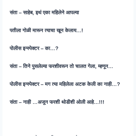
संता – साहेब, इथं एका महिलेने आपल्या
पतीला गोळी मारून त्याचा खून केलाय…!
पोलीस इन्स्पेक्टर – का…?
संता – तिने पुसलेल्या फरशीवरून तो चालत गेला, म्हणून…
पोलीस इन्स्पेक्टर – मग त्या महिलेला अटक केली का नाही…?
संता – नाही …अजून फरशी थोडीशी ओली आहे…!!!