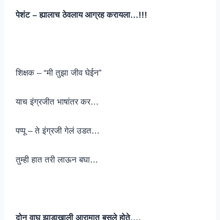
पेशंट – ह्यालाच ठेवलाय आग्रह करायला…!!!
शिक्षक – “मी तुझा जीव घेईन”
याच इंग्रजीत भाषांतर कर…
पप्पू – ते इंग्रजी गेलं उडत…
तुम्ही हात तरी लाऊन बघा…
दोन वाघ झाडाखाली आरामात बसले होते….