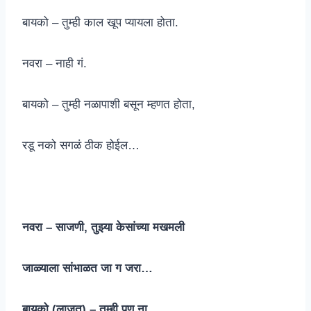
बायको – तुम्ही काल खूप प्यायला होता.
नवरा – नाही गं.
बायको – तुम्ही नळापाशी बसून म्हणत होता,
रडू नको सगळं ठीक होईल…
नवरा – साजणी, तुझ्या केसांच्या मखमली
जाळ्याला सांभाळत जा ग जरा…
बायको (लाजत) – तुम्ही पण ना…