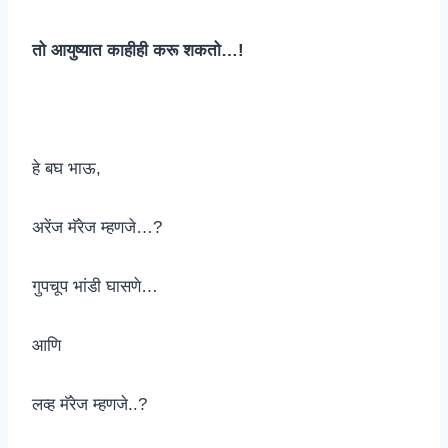
तो आयुष्यात काहीही करू शकतो…!
हे बघ भाऊ,
अरेंज मॅरेज म्हणजे…?
गुपचूप भांडी घासणे…
आणि
लव्ह मॅरेज म्हणजे..?