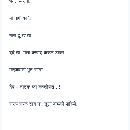
भक्त – देवा,
मी पापी आहे.
मला दुःख द्या.
दर्द द्या. मला बरबाद करून टाका.
माझ्यामागे भूत सोडा…
देव – नाटक का करतोयस…!
सरळ सरळ सांग ना, तुला बायको पाहिजे.