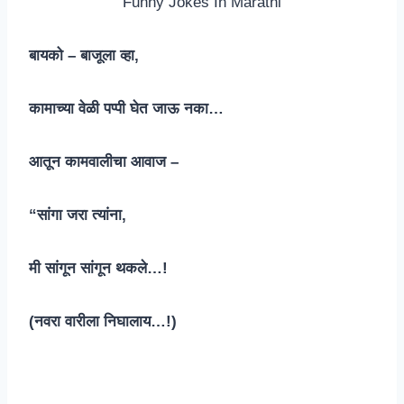
Funny Jokes In Marathi
बायको – बाजूला व्हा,
कामाच्या वेळी पप्पी घेत जाऊ नका…
आतून कामवालीचा आवाज –
“सांगा जरा त्यांना,
मी सांगून सांगून थकले…!
(नवरा वारीला निघालाय…!)