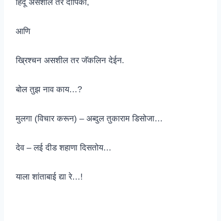
हिंदू असशील तर दीपिका,
आणि
ख्रिश्चन असशील तर जॅकलिन देईन.
बोल तुझ नाव काय…?
मुलगा (विचार करून) – अब्दुल तुकाराम डिसोजा…
देव – लई दीड शहाणा दिसतोय…
याला शांताबाई द्या रे…!